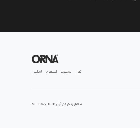
تويتر
الفيسبوك
إنستغرام
لينكدين
مدعوم بفخر من قبل
Shetewy-Tech