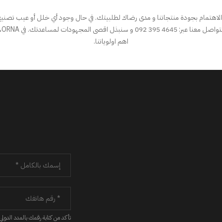
الاهتمام بجودة منتجاتنا و مدى رضاك لطلبيتك. في حال وجود أي خلل أو عيب تصنيع 
شكوى
اهم اولوياتنا.
تأكد من كتابة رقمك بالمدد الدولي 218+ لرقمك داخل ليبيا، او كود الدولة الخاص بك