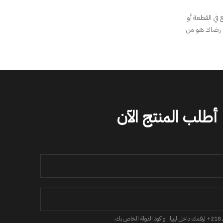
في القطعة أو
، نرجو التواصل معنا عبر: 4645 395 092 و سنبذل اقصى المجهودات لمساعدتك. في ORNA، رضاك هو من
أطلب المنتج الآن
.