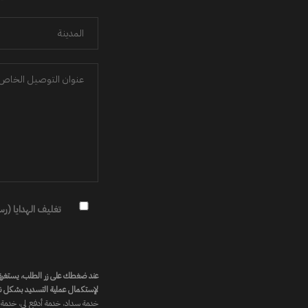
تغليف الهدايا (رسوم 
عند ضغطك على زر الطلب، يستغرق تح
لإستكمال عملية التسديد بشكل ن
خدمة سداد، خدمة أدفع لي، خدمة 