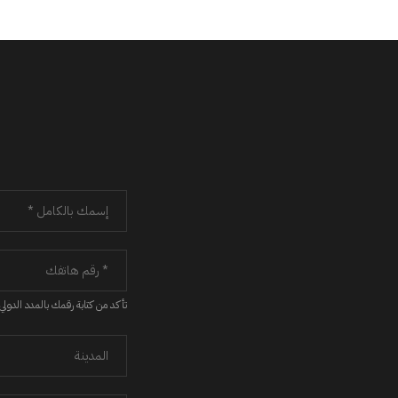
تأكد من كتابة رقمك بالمدد الدولي 218+ لرقمك داخل ليبيا، او كود الدولة الخاص بك