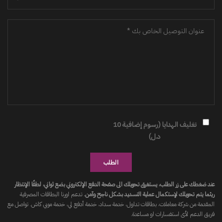
تغليف الهدايا (رسوم إضافية 10
د.ل)
الطلب
عند ضغطك على زر الطلب، يستغرق تحويلك الى صفحة الدفع الإلكتروني بضع ثواني، لطفًا الإنتظار
ريثما يتم تحويلك لإستكمال عملية التسديد بشكل ناجح وآمن.
تدعم اورنا البطاقات المصرفية
المقدمة من شركة معاملات، بطاقات تداول، خدمة سداد، خدمة أدفع لي، خدمة موبي كاش. تواصل مع
فريق الدعم لأى استفسارات او مساعدة.