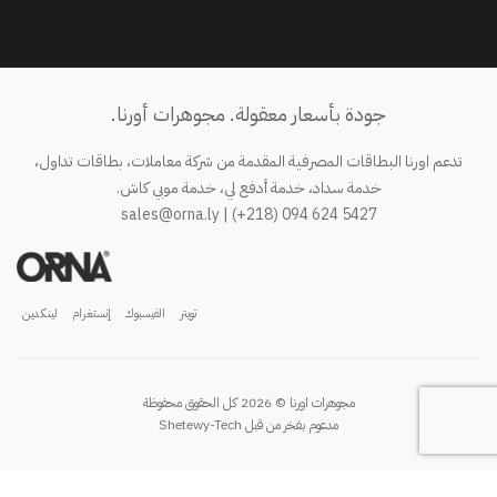
جودة بأسعار معقولة. مجوهرات أورنا.
تدعم اورنا البطاقات المصرفية المقدمة من شركة معاملات، بطاقات تداول،
خدمة سداد، خدمة أدفع لي، خدمة موبي كاش.
sales@orna.ly
| (+218) 094 624 5427
تويتر
الفيسبوك
إنستغرام
لينكدين
مجوهرات اورنا © 2026 كل الحقوق محفوظة
مدعوم بفخر من قبل
Shetewy-Tech