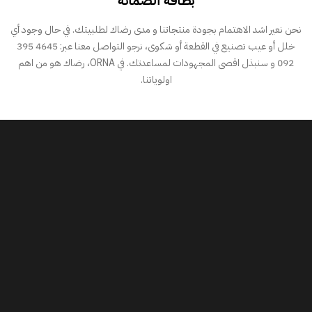
نحن نعير اشد الاهتمام بجودة منتجاتنا و مدى رضاك لطلبيتك. في حال وجود أي
خلل أو عيب تصنيع في القطعة أو شكوى، نرجو التواصل معنا عبر: 4645 395
092 و سنبذل اقصى المجهودات لمساعدتك. في ORNA، رضاك هو من اهم
اولوياتنا.