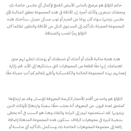
خاتم اللؤلؤ هو مرصع بالماس الأبيض اللامع لإكمال أي ملابس خاصة بكِ
وتجعلك تشعرين وكأنك أميرة. إن الأناقة في هذه المجموعة تحقق المثالية لأي
ملابس ترتديها سواء كان زوجًا من الجينز أو ثوب مسائي جميل. ستأخذك هذه
المجموعة الجميلة بالتأكيد إلى المستوى التالي من الأناقة والتطور. لطالما كان
اللؤلؤ رمزًا للحب والصداقة.
هذه هدية مثالية لأمك أو أختك أو صديقتك أو زوجتك لتظهر لهم مدى
اهتمامك. إنها حقًا قطعة من المجوهرات التي ستتذكرها إلى الأبد. قم بإثارة
إعجابهم بهذه المجموعة الخالدة والكلاسيكية وأظهر للعالم كم أنتِ جميلة حقًا.
اللؤلؤ هو واحد من أقدم الأحجار الكريمة المعروفة للإنسان وقد تم ارتداؤها
كملحق لعدة قرون. من المعروف أنه يجلب حظًا سعيدًا وازدهارًا لأولئك الذين
يرتدونها. لقد استخدموه ليرمز إلى البراءة والنقاء وهذا هو السبب في أنه يحظى
بشعبية كبيرة في مجوهرات الزفاف. ستكون هذه المجموعة المذهلة إضافة
رائعة إلى مجموعة المجوهرات الخاصة بك وستكمل بالتأكيد أي مناسبة أو