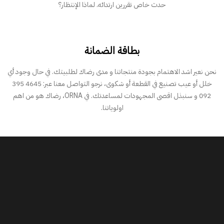
حدث خاص تقررين ارتدائه. لماذا الإنتظار؟
بطاقة الضمانة
نحن نعير اشد الاهتمام بجودة منتجاتنا و مدى رضاك لطلبيتك. في حال وجود أي
خلل أو عيب تصنيع في القطعة أو شكوى، نرجو التواصل معنا عبر: 4645 395
092 و سنبذل اقصى المجهودات لمساعدتك. في ORNA، رضاك هو من اهم
اولوياتنا.