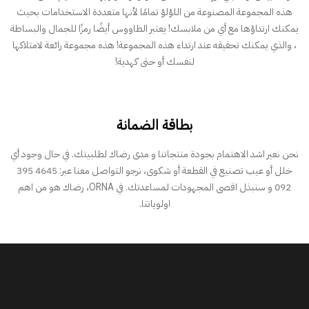
هذه المجموعة المصنوعة من اللؤلؤ تمامًا لأنها متعددة الاستخدامات بحيث
يمكنك ارتداؤها مع أي من ملابسك! يعتبر الطاووس أيضًا رمزًا للجمال والبساطة
، والذي يمكنك تحقيقه عند ارتداء هذه المجموعة! هذه مجموعة رائعة لامتلاكها
لنفسك أو حتى كهدية!
بطاقة الضمانة
نحن نعير اشد الاهتمام بجودة منتجاتنا و مدى رضاك لطلبيتك. في حال وجود أي
خلل أو عيب تصنيع في القطعة أو شكوى، نرجو التواصل معنا عبر: 4645 395
092 و سنبذل اقصى المجهودات لمساعدتك. في ORNA، رضاك هو من اهم
اولوياتنا.