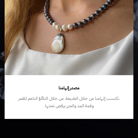
مصدر إلهامنا
نكتسب إلهامنا من خلال الطبيعة. من خلال التلألؤ الناعم للقمر
وقمة المد والجزر يرقص تحتها.